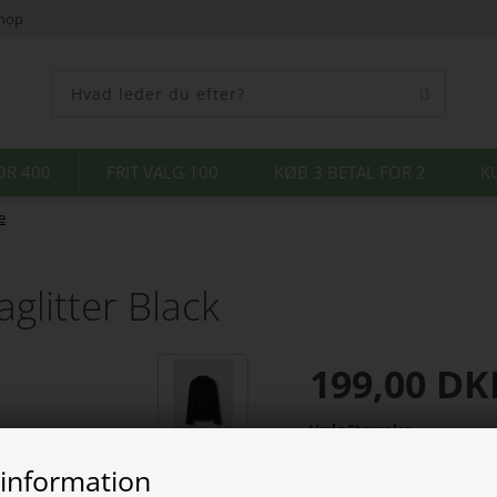
shop
OR 400
FRIT VALG 100
KØB 3 BETAL FOR 2
K
e
aglitter Black
199,00
DK
Vælg Størrelse
 information