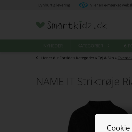
Lynhurtig levering
Vi er en e-mærket web
NYHEDER
KATEGORIER
6 F
Her er du:
Forside
»
Kategorier
»
Tøj & Sko
»
Overdel
NAME IT Striktrøje Ri
Cookie