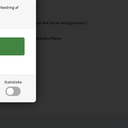
orbedring af
name it. Blusen er i en flot farve med glimmer i,
14% Polyester, 6% Metallic Fibres
Statistiske