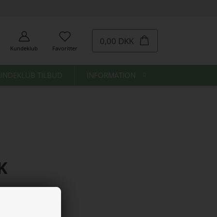
0,00 DKK
Kundeklub
Favoritter
UNDEKLUB TILBUD
INFORMATION
K