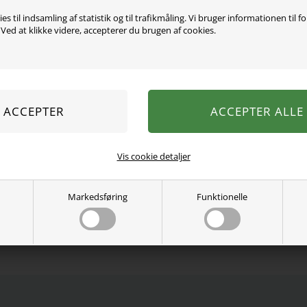
es til indsamling af statistik og til trafikmåling. Vi bruger informationen til f
ed at klikke videre, accepterer du brugen af cookies.
Super smuk striktrøje fra 
og de fineste detaljer.
48% Bomuld, 32% Viscose, 
Vaskes efter anvisningen.
Se mere fra
Name It
Vis cookie detaljer
Varenummer:
13223077-4396512
Markedsføring
Funktionelle