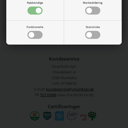
Nødvendige
Markedsføring
100% Sole Thermo Plastic Rubber, 100% Upper Polyester
Se mere fra
Name It
Funktionelle
Statistiske
Varenummer:
13248300-4867493
Kundeservice
Smartkidz ApS
Fiskeløkken 4
5330 Munkebo
CVR: 37798878
E-mail:
kundeservice@smartkidz.dk
Tlf:
52116998
(Man-Fre 09.00-14.30)
Certificeringer