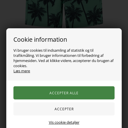
Cookie information
Vi bruger cookies til indsamling af statistik og til
trafikmåling. Vi bruger informationen til forbedring af
hjemmesiden. Ved at klikke videre, accepterer du brugen af
cookies.
159,00
DKK
Læs mere
Vælg Størrelse
Mega fede sweat shorts fra name it. De er lavet i en fed farve
Vis cookie detaljer
med et fedt print med palmer. Shortsene er med en god