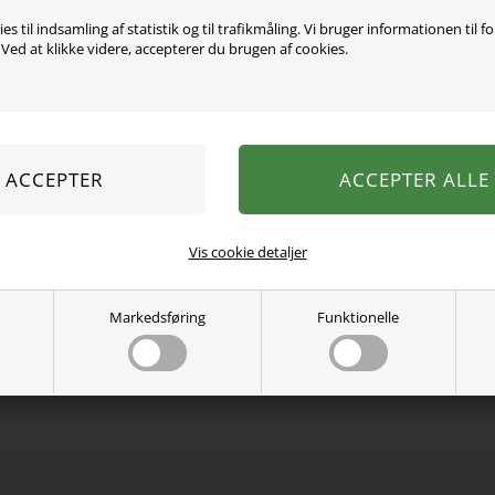
Varen er desværre uds
es til indsamling af statistik og til trafikmåling. Vi bruger informationen til f
ed at klikke videre, accepterer du brugen af cookies.
Disse komfortable shorts e
overflade og bløde løkker 
dagen. De har en regular 
med ribkant samt en fin b
100% bomuld.
Se mere fra
Name It
Vis cookie detaljer
Varenummer:
13201050-3881328
Markedsføring
Funktionelle