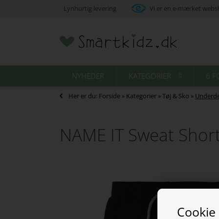
Lynhurtig levering
Vi er en e-mærket web
NYHEDER
KATEGORIER
6 F
Her er du:
Forside
»
Kategorier
»
Tøj & Sko
»
Underde
NAME IT Sweat Shor
Cookie