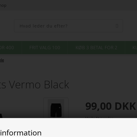
shop
OR 400
FRIT VALG 100
KØB 3 BETAL FOR 2
K
le
ts Vermo Black
99,00
DKK
Vælg Størrelse
 information