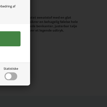
olgt
orbedring af
r fremstillet i ubørstet sweatstof med en glat
på indersiden, som sikrer en behagelig følelse hele
fit pasform, opsmøgede benkanter, justerbar talje
adge-detalje, der giver et legende udtryk.
Statistiske