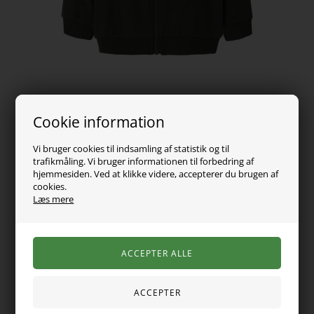
Cookie information
Vi bruger cookies til indsamling af statistik og til
trafikmåling. Vi bruger informationen til forbedring af
119,00
DKK
hjemmesiden. Ved at klikke videre, accepterer du brugen af
cookies.
Læs mere
Vælg Størrelse
En blød sweatshirt med gennemgående lynlås og et
charmerende pæretryk på brystet. Den er fremstillet i uforet