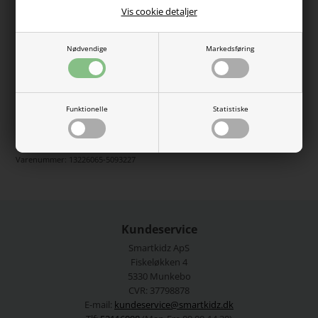
sweatstof med en glat yderside og bløde løkker på indersiden,
Vis cookie detaljer
som giver en behagelig følelse mod huden. Med ribkanter ved
ærmer og forneden sikrer den en god pasform til aktiv leg.
Nødvendige
Markedsføring
Farve: Peat Pear
Pasform: Regular Fit
Materiale: 95% økologisk bomuld, 5% elastan
Vaskeanvisning: Maks. 40°C normal vask, Må ikke
tørretumbles
Funktionelle
Statistiske
Se mere fra
Name It
Varenummer:
13226065-5093227
Kundeservice
Smartkidz ApS
Fiskeløkken 4
5330 Munkebo
CVR: 37798878
E-mail:
kundeservice@smartkidz.dk