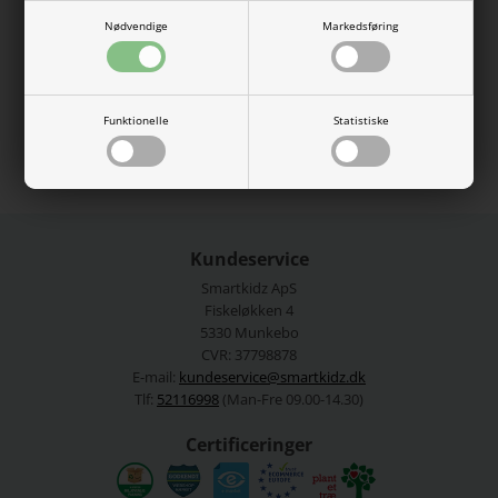
elastikkant i livet og elastikkanter ved fødderne.
Nødvendige
Markedsføring
95% økologisk bomuld, 5% elastan.
Vaskes ved 40 grader.
Se mere fra
Name It
Funktionelle
Statistiske
Varenummer:
13226068-4654245
Kundeservice
Smartkidz ApS
Fiskeløkken 4
5330 Munkebo
CVR: 37798878
E-mail:
kundeservice@smartkidz.dk
Tlf:
52116998
(Man-Fre 09.00-14.30)
Certificeringer