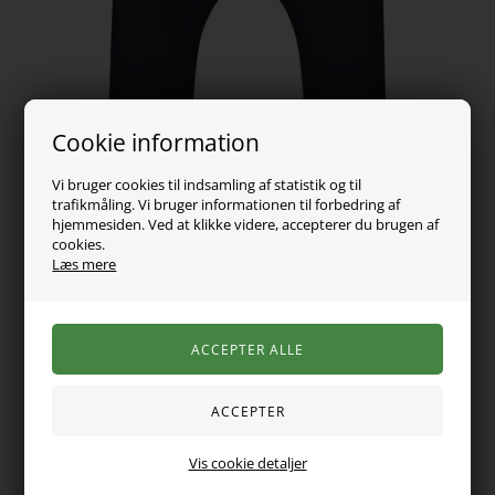
Cookie information
Vi bruger cookies til indsamling af statistik og til
trafikmåling. Vi bruger informationen til forbedring af
hjemmesiden. Ved at klikke videre, accepterer du brugen af
cookies.
Læs mere
79,00
DKK
Vælg Størrelse
Mega søde baby sweatpants fra Name it. De er i flot blå farve
Vis cookie detaljer
med lille dino tekst print i toppen. De er med folde