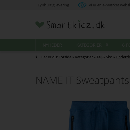
Lynhurtig levering
Vi er en e-mærket web
NYHEDER
KATEGORIER
6 F
Her er du:
Forside
»
Kategorier
»
Tøj & Sko
»
Underde
NAME IT Sweatpants 