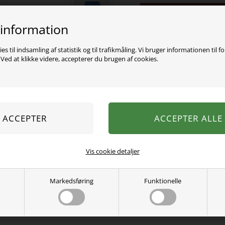
Varen er desværre uds
 information
Mega lækre sweatpants fra
justeres indvendigt, og er 
es til indsamling af statistik og til trafikmåling. Vi bruger informationen til f
lommerne foran, samt en
ed at klikke videre, accepterer du brugen af cookies.
Se mere fra
Name It
Varenummer:
13220322-4976172
Vis cookie detaljer
Markedsføring
Funktionelle