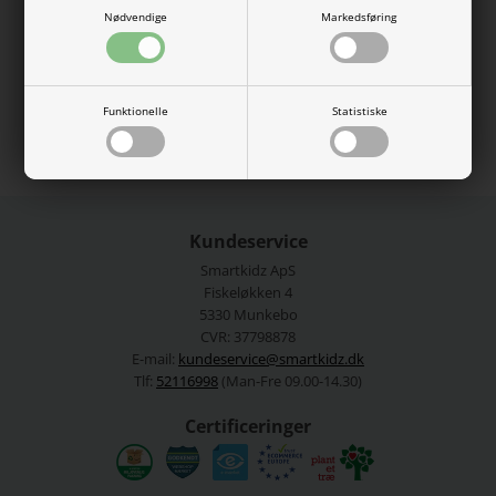
Nødvendige
Markedsføring
51% økologisk bomuld, 49% bomuld.
Vaskes ved 40 grader.
Se mere fra
Name It
Funktionelle
Statistiske
Varenummer:
13223853-4357012
Kundeservice
Smartkidz ApS
Fiskeløkken 4
5330 Munkebo
CVR: 37798878
E-mail:
kundeservice@smartkidz.dk
Tlf:
52116998
(Man-Fre 09.00-14.30)
Certificeringer