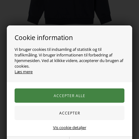
Cookie information
Vi bruger cookies til indsamling af statistik og til
trafikmåling. Vi bruger informationen til forbedring af
hjemmesiden. Ved at klikke videre, accepterer du brugen af
cookies.
Læs mere
229,00
DKK
Vælg Størrelse
Varen er desværre udsolgt
Vis cookie detaljer
Mega cool sweatshirt fra Name it med tekst print både foran
og bagpå.