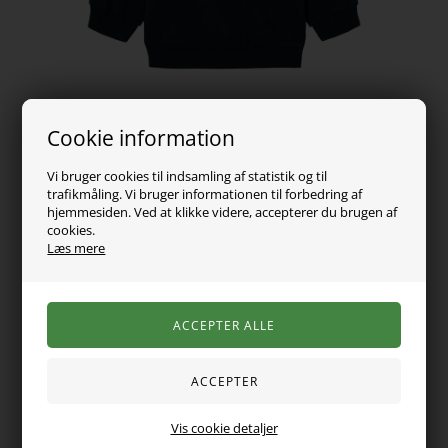
Cookie information
Vi bruger cookies til indsamling af statistik og til
trafikmåling. Vi bruger informationen til forbedring af
hjemmesiden. Ved at klikke videre, accepterer du brugen af
cookies.
89,00
DKK
Læs mere
Vælg Størrelse
Mega fin og lækker sweatshirt fra name it. Den er med lange
Vis cookie detaljer
ærmer og er med fine rib detaljer ved ærmer, hals og i