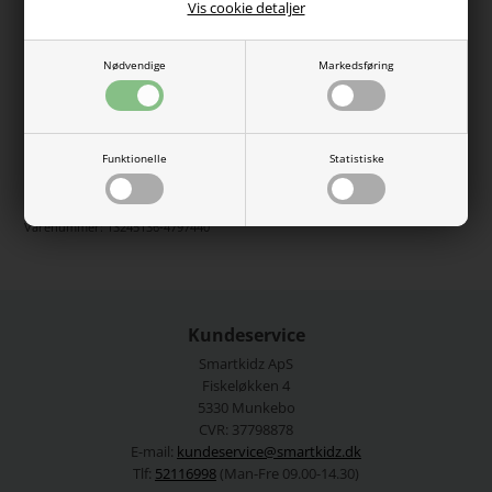
større, detaljeret motiv på ryggen, der viser et dyr, der spiser
Vis cookie detaljer
ramen. Den børstede sweatkvalitet føles blød indvendigt og
sikrer god komfort til hverdagsbrug.
Nødvendige
Markedsføring
Farve: Navy Blazer
Pasform: Regular Fit
Materiale: 70% bomuld, 30% polyester
Vaskeanvisning: Maks. 40°C skånevask; Må ikke tørretumbles
Funktionelle
Statistiske
Se mere fra
Name It
Varenummer:
13245136-4797440
Kundeservice
Smartkidz ApS
Fiskeløkken 4
5330 Munkebo
CVR: 37798878
E-mail:
kundeservice@smartkidz.dk
Tlf:
52116998
(Man-Fre 09.00-14.30)