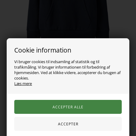
Cookie information
Vi bruger cookies til indsamling af statistik og til
trafikmåling. Vi bruger informationen til forbedring af
hjemmesiden. Ved at klikke videre, accepterer du brugen af
199,00
DKK
cookies.
Læs mere
Vælg Størrelse
Hættetrøjen er designet med en praktisk kængurulomme og
en hyggelig hætte. Den har et lille print på brystet og et