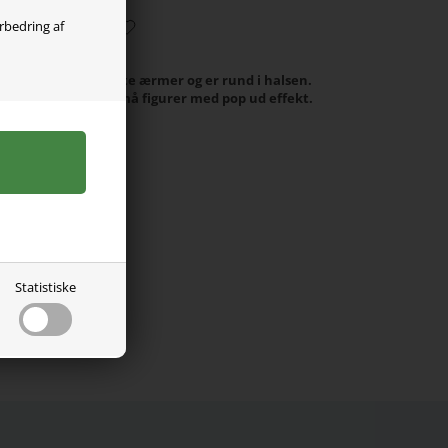
orbedring af
 it. Den er med korte ærmer og er rund i halsen.
t på maven samt to små figurer med pop ud effekt.
 elastan.
Statistiske