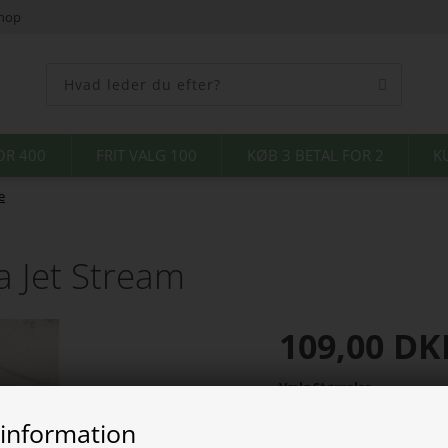
shop
OR 400
FRIT VALG 100
KØB 3 BETAL FOR 2
K
e
a Jet Stream
109,00
DK
Vælg Størrelse
 information