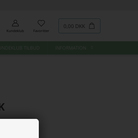
0,00 DKK
Kundeklub
Favoritter
UNDEKLUB TILBUD
INFORMATION
K