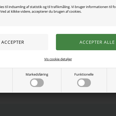
es til indsamling af statistik og til trafikmåling. Vi bruger informationen til f
ed at klikke videre, accepterer du brugen af cookies.
Super sød t-shirt fra name
Den har en fin lille teks
95% økologisk bomuld, 5%
Vaskes ved 40 grader.
Se mere fra
Name It
Vis cookie detaljer
Varenummer:
13228003-4444108
Markedsføring
Funktionelle