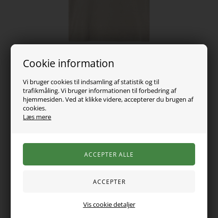
Cookie information
Vi bruger cookies til indsamling af statistik og til
trafikmåling. Vi bruger informationen til forbedring af
hjemmesiden. Ved at klikke videre, accepterer du brugen af
cookies.
Læs mere
119,00
DKK
Vælg Størrelse
Varen er desværre udsolgt
Vis cookie detaljer
Super fin t-shirt fra name it. Den er med korte ærmer, er
rund i halsen og er lavet i en blød og lækker kvalitet. Blusen