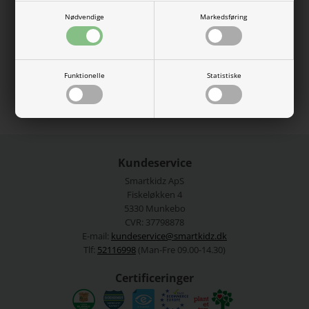
er lavet i en fed farve og har et lille print foran på brystet.
Nødvendige
Markedsføring
100% økologisk bomuld.
Vaskes ved 40 grader.
Se mere fra
Name It
Funktionelle
Statistiske
Varenummer:
13229932-4486170
Kundeservice
Smartkidz ApS
Fiskeløkken 4
5330 Munkebo
CVR: 37798878
E-mail:
kundeservice@smartkidz.dk
Tlf:
52116998
(Man-Fre 09.00-14.30)
Certificeringer