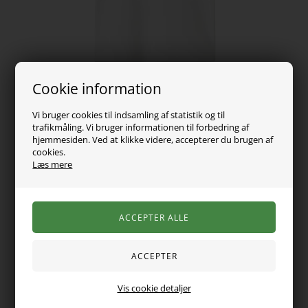
Cookie information
Vi bruger cookies til indsamling af statistik og til
trafikmåling. Vi bruger informationen til forbedring af
hjemmesiden. Ved at klikke videre, accepterer du brugen af
cookies.
Læs mere
89,00
DKK
Vælg Størrelse
Super fin basis t-shirt fra name it. Den er med korte ærmer,
Vis cookie detaljer
er rund i halsen og er lavet i en blød og lækker kvalitet.