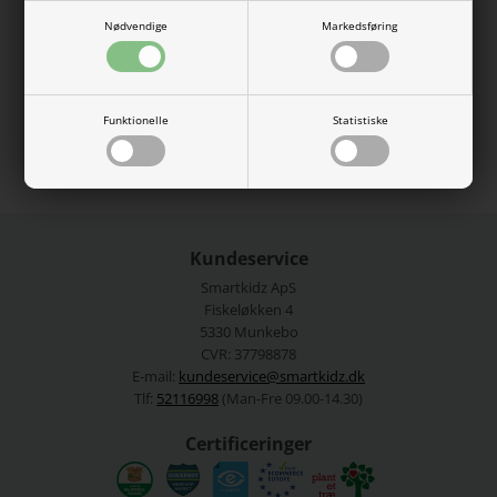
Blusen er i en fed farve og med et sødt print foran på maven.
Nødvendige
Markedsføring
95% økologisk bomuld, 5% elastan.
Vaskes ved 40 grader.
Se mere fra
Name It
Funktionelle
Statistiske
Varenummer:
13228145-4754534
Kundeservice
Smartkidz ApS
Fiskeløkken 4
5330 Munkebo
CVR: 37798878
E-mail:
kundeservice@smartkidz.dk
Tlf:
52116998
(Man-Fre 09.00-14.30)
Certificeringer