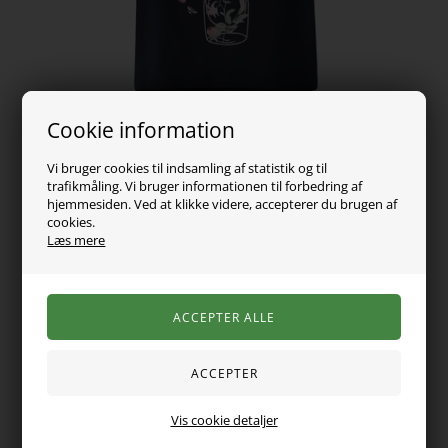
Cookie information
Vi bruger cookies til indsamling af statistik og til
trafikmåling. Vi bruger informationen til forbedring af
hjemmesiden. Ved at klikke videre, accepterer du brugen af
cookies.
Læs mere
89,00
DKK
Vælg Størrelse
Varen er desværre udsolgt
Vis cookie detaljer
Sød t-shirt fra Name it med et fint print på maven. Blusen er
en anelse længere bagpå, har et lille t-shirt ærme og rund