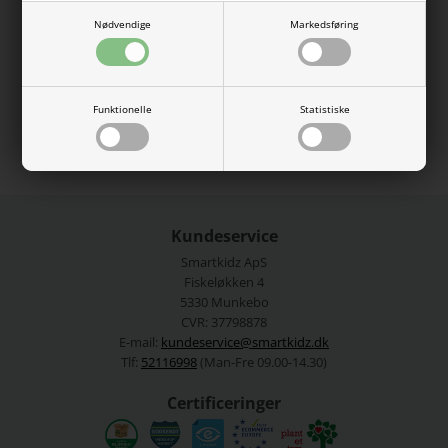
halsåbning.
Nødvendige
Markedsføring
95% økologisk bomuld, 5% elastan.
Vaskes ved 40 grader.
Se mere fra
Name It
Funktionelle
Statistiske
Varenummer:
13228145-4810084
Kundeservice
Smartkidz ApS
Fiskeløkken 4
5330 Munkebo
CVR: 37798878
E-mail:
kundeservice@smartkidz.dk
Tlf:
52116998
(Man-Fre 09.00-14.30)
Certificeringer