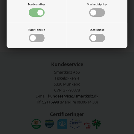
er i en fed farve.
Nødvendige
Markedsføring
95% økologisk bomuld, 5% elastan
Se mere fra
Name It
Funktionelle
Statistiske
Varenummer:
13227472-5003681
Kundeservice
Smartkidz ApS
Fiskeløkken 4
5330 Munkebo
CVR: 37798878
E-mail:
kundeservice@smartkidz.dk
Tlf:
52116998
(Man-Fre 09.00-14.30)
Certificeringer