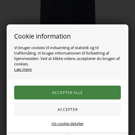
Cookie information
Vi bruger cookies til indsamling af statistik og til
trafikmåling. Vi bruger informationen til forbedring af
hjemmesiden. Ved at klikke videre, accepterer du brugen af
cookies.
Læs mere
89,00
DKK
Vælg Størrelse
Vis cookie detaljer
Super fed t-shirt fra Name It. Den er med korte ærmer, er
rund i halsen og er lavet i en blød og lækker kvalitet. Blusen