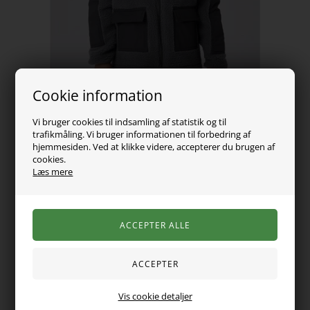
Cookie information
Vi bruger cookies til indsamling af statistik og til
trafikmåling. Vi bruger informationen til forbedring af
hjemmesiden. Ved at klikke videre, accepterer du brugen af
cookies.
329,00
DKK
Læs mere
Vælg Størrelse
Mega fed teddy jakke/cardigan fra Name it. Den er med lange
Vis cookie detaljer
ærmer, og går en smule op i halsen. Jakken er i en blød og