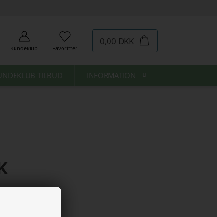
0,00 DKK
Kundeklub
Favoritter
UNDEKLUB TILBUD
INFORMATION
K