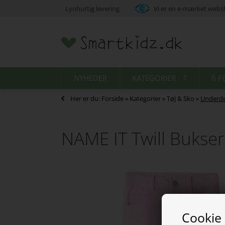
Lynhurtig levering
Vi er en e-mærket web
NYHEDER
KATEGORIER
6 F
Her er du:
Forside
»
Kategorier
»
Tøj & Sko
»
Underde
NAME IT Twill Bukser
Cookie