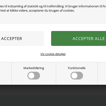
es til indsamling af statistik og til trafikmåling. Vi bruger informationen til f
ed at klikke videre, accepterer du brugen af cookies.
Disse trendy straight fit b
blomstrede mønster. Bukse
baglommer samt trykknap- 
67% Bomuld, 31% Polyeste
Se mere fra
Name It
Vis cookie detaljer
Varenummer:
13224827-4996893
Markedsføring
Funktionelle