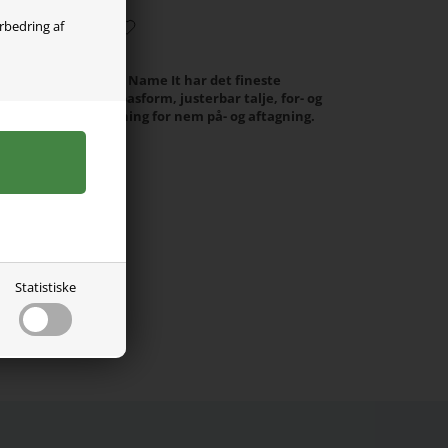
orbedring af
ukser i blød twill fra Name It har det fineste
rne har regulær pasform, justerbar talje, for- og
og halv lynlåslukning for nem på- og aftagning.
r, 2% Elastan.
Statistiske