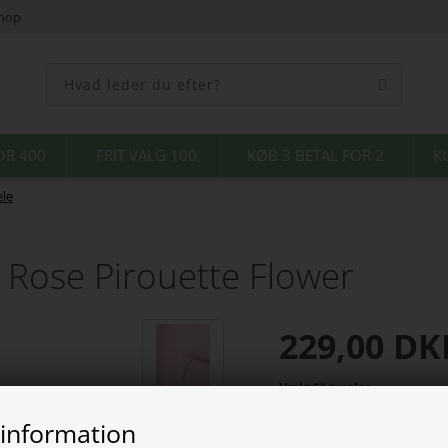
shop
OR 400
FRIT VALG 100
KØB 3 BETAL FOR 2
K
le
 Rose Pirouette Flower
229,00
DK
Vælg Størrelse
 information