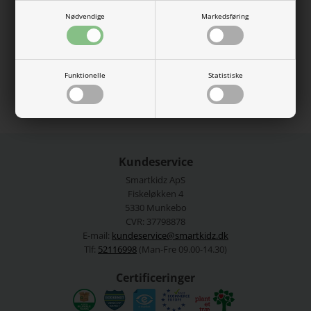
over det hele, og så er den med en god elastikkant i livet.
Nødvendige
Markedsføring
100% polyester.
Vaskes ved 40 grader.
Se mere fra
Name It
Funktionelle
Statistiske
Varenummer:
13237429-4647096
Kundeservice
Smartkidz ApS
Fiskeløkken 4
5330 Munkebo
CVR: 37798878
E-mail:
kundeservice@smartkidz.dk
Tlf:
52116998
(Man-Fre 09.00-14.30)
Certificeringer