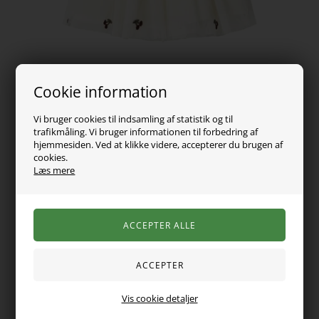
Cookie information
Vi bruger cookies til indsamling af statistik og til
trafikmåling. Vi bruger informationen til forbedring af
hjemmesiden. Ved at klikke videre, accepterer du brugen af
cookies.
Læs mere
159,00
DKK
Vælg Størrelse
Den skønneste tyl nederdel fra Name it. Den er lavet i tyl i
Vis cookie detaljer
den fineste farve og med det sødeste print af små kirsebær