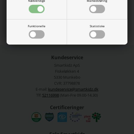
100% merinould.
Nødvendige
Markedsføring
Vaskes ved 30 grader.
Se mere fra
Name It
Funktionelle
Statistiske
Varenummer:
13242043-4736532
Kundeservice
Smartkidz ApS
Fiskeløkken 4
5330 Munkebo
CVR: 37798878
E-mail:
kundeservice@smartkidz.dk
Tlf:
52116998
(Man-Fre 09.00-14.30)
Certificeringer