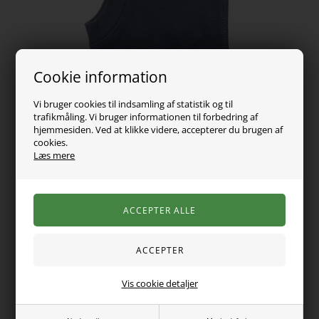
Cookie information
Vi bruger cookies til indsamling af statistik og til
trafikmåling. Vi bruger informationen til forbedring af
hjemmesiden. Ved at klikke videre, accepterer du brugen af
cookies.
169,00
DKK
Læs mere
Vælg Størrelse
Super blød og lækker elefanthue fra Name It lavet i fantastisk
blødt merinould. Ekstra længde for neden så den også hjælper
Vis cookie detaljer
med at holde hals og bryst varm.