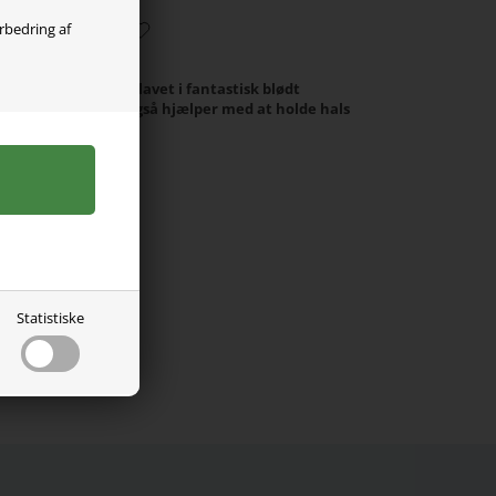
orbedring af
nthue fra Name It lavet i fantastisk blødt
for neden så den også hjælper med at holde hals
Statistiske