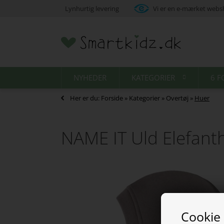
Lynhurtig levering
Vi er en e-mærket web
NYHEDER
KATEGORIER
6 F
Her er du:
Forside
»
Kategorier
»
Overtøj
»
Huer
NAME IT Uld Elefanthu
Cookie