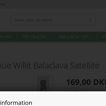
shop
OR 400
FRIT VALG 100
KØB 3 BETAL FOR 2
K
e Willit Balaclava Satellite
169,00
DK
Vælg Størrelse
 information