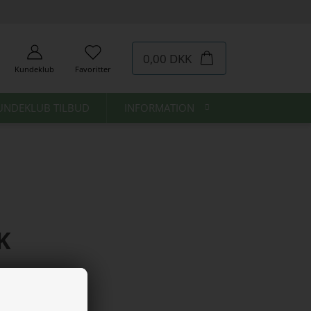
0,00 DKK
Kundeklub
Favoritter
UNDEKLUB TILBUD
INFORMATION
K