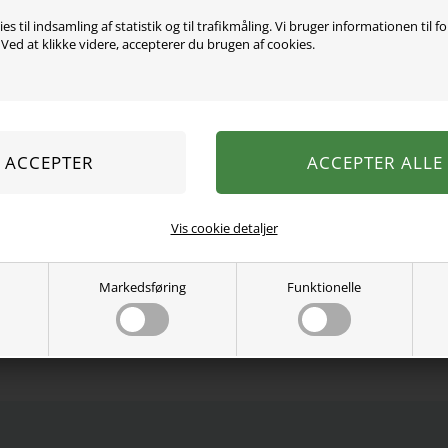
es til indsamling af statistik og til trafikmåling. Vi bruger informationen til f
ed at klikke videre, accepterer du brugen af cookies.
Super blød og lækker elefa
merinould. Ekstra længde 
og bryst varm.
100% merinould.
Vaskes ved 30 grader.
Se mere fra
Name It
Vis cookie detaljer
Varenummer:
13242043-4736535
Markedsføring
Funktionelle