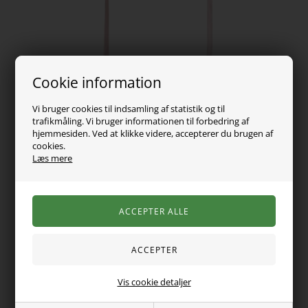
Cookie information
Vi bruger cookies til indsamling af statistik og til
trafikmåling. Vi bruger informationen til forbedring af
hjemmesiden. Ved at klikke videre, accepterer du brugen af
cookies.
Læs mere
99,00
DKK
Vælg Størrelse
Vis cookie detaljer
Lækker solhat fra Name it med UPF50+, beskyttelse mod UVA
og UVB. Solhatten er i en pæn farve og har snører som kan