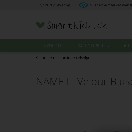
Lynhurtig levering
Vi er en e-mærket web
NYHEDER
KATEGORIER
6 F
Her er du:
Forside
»
Udsolgt
NAME IT Velour Blu