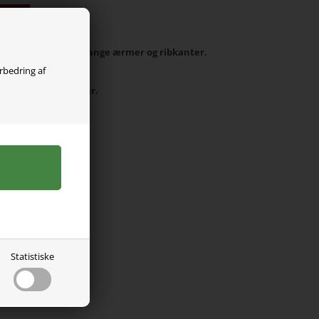
olgt
 It med rund hals, lange ærmer og ribkanter.
orbedring af
% genbrugt polyester.
Statistiske