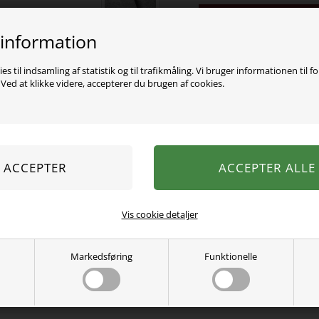
Varen er desværre uds
 information
Fed velour bluse fra Name
Super blød kvalitet!
es til indsamling af statistik og til trafikmåling. Vi bruger informationen til f
ed at klikke videre, accepterer du brugen af cookies.
70% økologisk bomuld, 30
Vaskes ved 40 grader.
Se mere fra
Name It
Varenummer:
13210127gmnew
Vis cookie detaljer
Markedsføring
Funktionelle