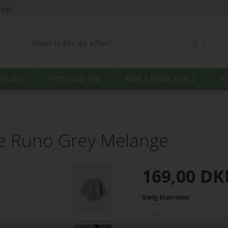
shop
OR 400
FRIT VALG 100
KØB 3 BETAL FOR 2
K
se Runo Grey Melange
169,00
DK
Vælg Størrelse