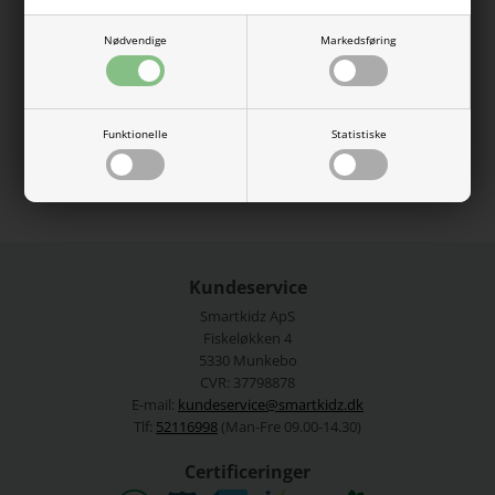
med pynteknapper foran, korte ærmer og fine bølgekanter.
T-shirten er i hvid med små hjerter.
Nødvendige
Markedsføring
95% økologisk bomuld, 5% elastan.
Vaskes ved 40 grader.
Funktionelle
Statistiske
Se mere fra
Name It
Varenummer:
13227496-5003754
Kundeservice
Smartkidz ApS
Fiskeløkken 4
5330 Munkebo
CVR: 37798878
E-mail:
kundeservice@smartkidz.dk
Tlf:
52116998
(Man-Fre 09.00-14.30)
Certificeringer