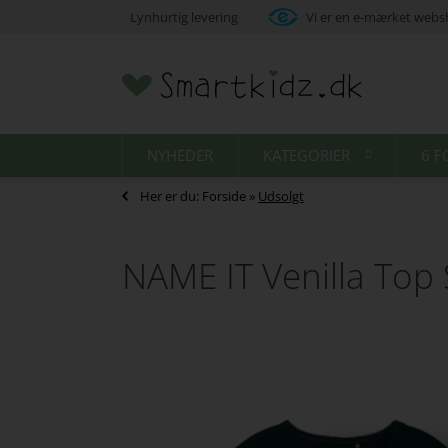
Lynhurtig levering
Vi er en e-mærket web
NYHEDER
KATEGORIER
6 F
Her er du:
Forside
»
Udsolgt
NAME IT Venilla Top