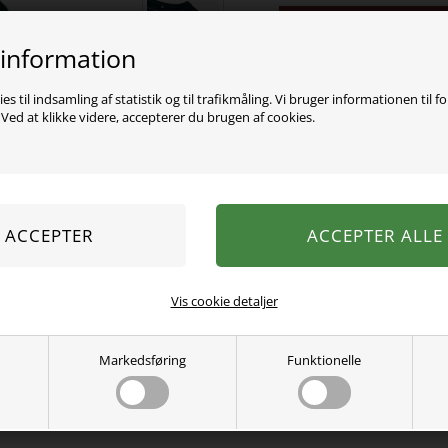
Varen er desværre uds
 information
Super lækker blød basis b
es til indsamling af statistik og til trafikmåling. Vi bruger informationen til f
95% Cotton, 5% Elastane
ed at klikke videre, accepterer du brugen af cookies.
Vaskes ved 40 grader.
Se mere fra
Name It
Varenummer:
13209573seamoss
Vis cookie detaljer
Markedsføring
Funktionelle