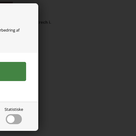
olgt
omulds bluse med strech i.
orbedring af
Statistiske