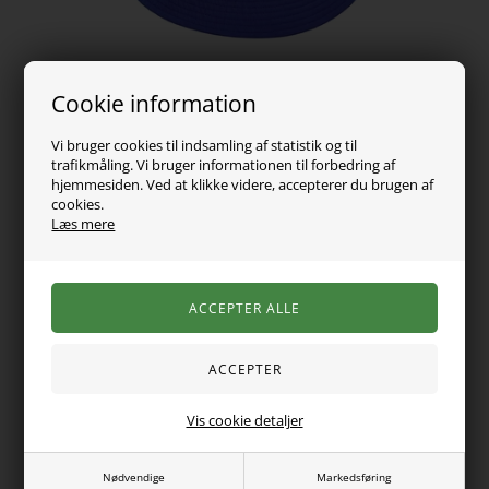
Cookie information
Vi bruger cookies til indsamling af statistik og til
trafikmåling. Vi bruger informationen til forbedring af
hjemmesiden. Ved at klikke videre, accepterer du brugen af
129,00
DKK
cookies.
Læs mere
Vælg Størrelse
Fed bøllehat fra ONLY KIDS. Et must-have i pigernes
garderobe denne sommer!
Vis cookie detaljer
Hatten er one-size og passer til piger i alderen 5 til 10 år
Nødvendige
Markedsføring
100% polyester.