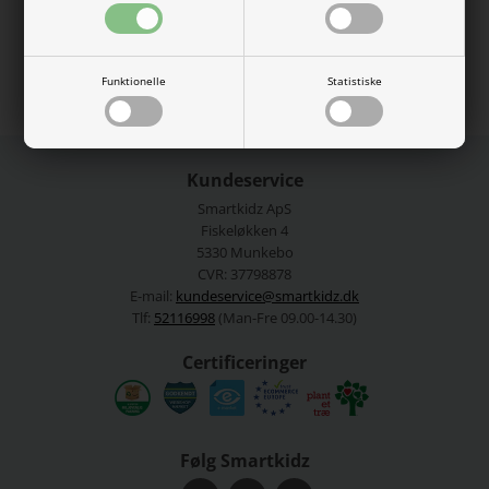
Se mere fra
ONLY KIDS
Varenummer:
15252797-db
Funktionelle
Statistiske
Kundeservice
Smartkidz ApS
Fiskeløkken 4
5330 Munkebo
CVR: 37798878
E-mail:
kundeservice@smartkidz.dk
Tlf:
52116998
(Man-Fre 09.00-14.30)
Certificeringer
Følg Smartkidz