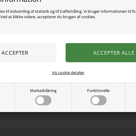
es til indsamling af statistik og til trafikmåling. Vi bruger informationen til f
ed at klikke videre, accepterer du brugen af cookies.
Super fede skinny jeans f
lommer og bæltestropper. 
Indvendig benlængde: 58 c
53% viskose, 29% bomuld, 
Vaskes ved 40 grader.
Se mere fra
ONLY KIDS
Vis cookie detaljer
Varenummer:
15234583
Markedsføring
Funktionelle