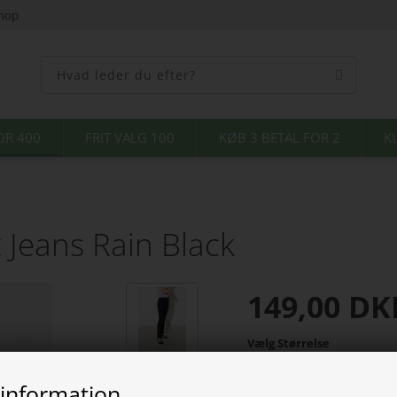
shop
OR 400
FRIT VALG 100
KØB 3 BETAL FOR 2
K
 Jeans Rain Black
149,00
DK
Vælg Størrelse
 information