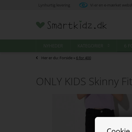
Lynhurtig levering
Vi er en e-mærket web
NYHEDER
KATEGORIER
6 F
Her er du:
Forside
»
6 for 400
ONLY KIDS Skinny Fit
Cookie