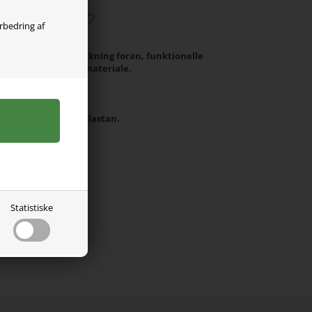
orbedring af
ra ONLY KIDS med lukning foran, funktionelle
Lavet i strækbart materiale.
m i størrelse 128.
17% polyester, 1% elastan.
Statistiske