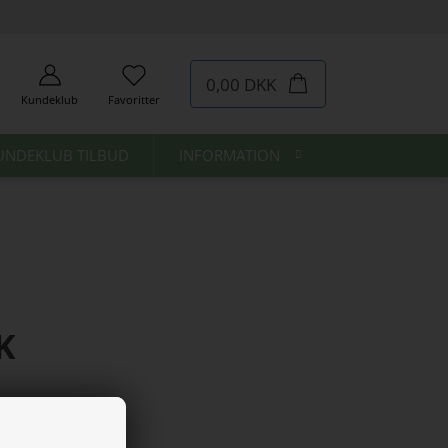
0,00 DKK
Kundeklub
Favoritter
UNDEKLUB TILBUD
INFORMATION
K