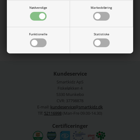
peasy lemon squeezy" foran.
Nødvendige
Markedsføring
92% økologisk bomuld, 8% elastan.
Vaskes efter anvisning.
Se mere fra
ONLY KIDS
Funktionelle
Statistiske
Varenummer:
15354105-4814198
Kundeservice
Smartkidz ApS
Fiskeløkken 4
5330 Munkebo
CVR: 37798878
E-mail:
kundeservice@smartkidz.dk
Tlf:
52116998
(Man-Fre 09.00-14.30)
Certificeringer