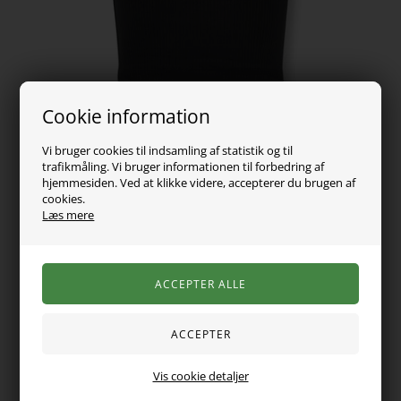
Cookie information
Vi bruger cookies til indsamling af statistik og til
trafikmåling. Vi bruger informationen til forbedring af
hjemmesiden. Ved at klikke videre, accepterer du brugen af
cookies.
Læs mere
99,00
DKK
Vælg Størrelse
Varen er desværre udsolgt
Vis cookie detaljer
Super cool top fra Kids Only. Den er uden ærmer og med
halvhøj krave. Den er i let kort model og med teksten "Easy