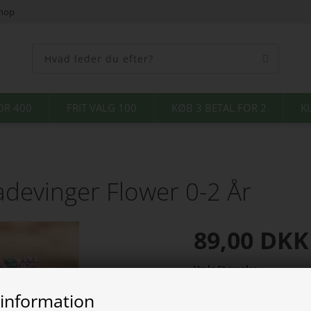
shop
OR 400
FRIT VALG 100
KØB 3 BETAL FOR 2
K
devinger Flower 0-2 År
89,00
DKK
Vælg Størrelse
 information