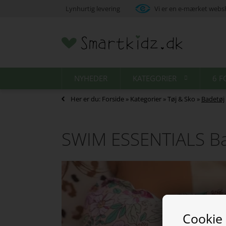
Lynhurtig levering
Vi er en e-mærket web
NYHEDER
KATEGORIER
6 F
Her er du:
Forside
»
Kategorier
»
Tøj & Sko
»
Badetøj
SWIM ESSENTIALS Ba
Cookie