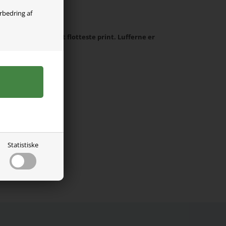
olgt
orbedring af
wim Essentials i det flotteste print. Lufferne er
uges fra 0-2 år.
yn.
Statistiske