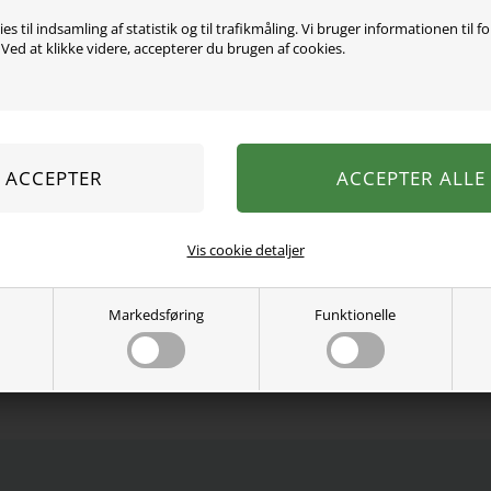
Varen er desværre uds
es til indsamling af statistik og til trafikmåling. Vi bruger informationen til f
ed at klikke videre, accepterer du brugen af cookies.
Mega fine badevinger fra S
14x17 centimeter og kan br
Må kun bruges under ops
Se mere fra
Swim Essentials
Varenummer:
73018flower
Vis cookie detaljer
Markedsføring
Funktionelle