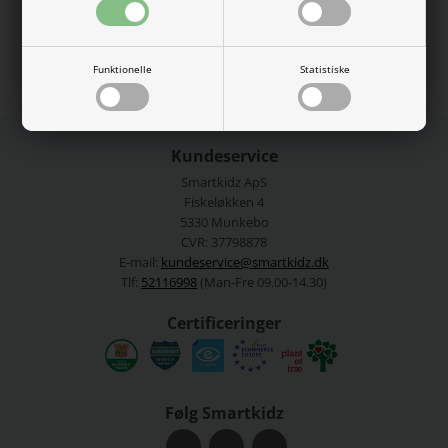
Se mere fra
Swim Essentials
Varenummer:
411319flower
Funktionelle
Statistiske
Kundeservice
Smartkidz ApS
Fiskeløkken 4
5330 Munkebo
CVR: 37798878
E-mail:
kundeservice@smartkidz.dk
Tlf:
52116998
(Man-Fre 09.00-14.30)
Certificeringer
Følg Smartkidz