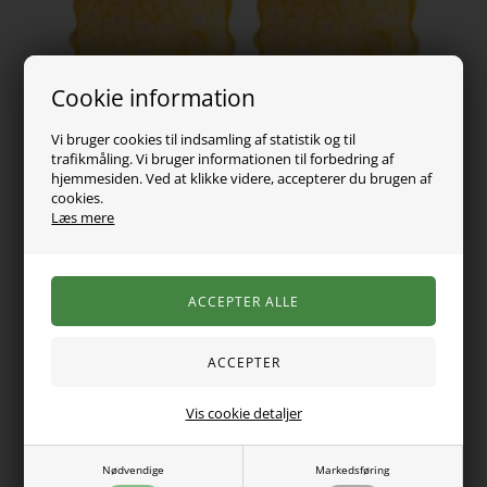
Cookie information
Vi bruger cookies til indsamling af statistik og til
trafikmåling. Vi bruger informationen til forbedring af
hjemmesiden. Ved at klikke videre, accepterer du brugen af
cookies.
Læs mere
89,00
DKK
Vælg Størrelse
Mega fine badevinger fra Swim Essentials i det flotteste print.
Vis cookie detaljer
Lufferne er 14x17 centimeter og kan bruges fra 0-2 år.
Må kun bruges under opsyn.
Nødvendige
Markedsføring