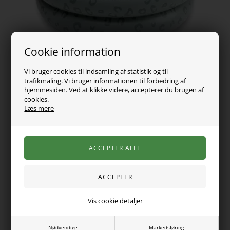
Cookie information
Vi bruger cookies til indsamling af statistik og til
trafikmåling. Vi bruger informationen til forbedring af
hjemmesiden. Ved at klikke videre, accepterer du brugen af
cookies.
99,00
DKK
Læs mere
Vælg Størrelse
Varen er desværre udsolgt
Super fint mini baby badebassin fra Swim Essentials. Det
Vis cookie detaljer
måler 60cm i diameter og er 15 centimeter højt. Kan bruges
fra ca 1-3 år.
Nødvendige
Markedsføring