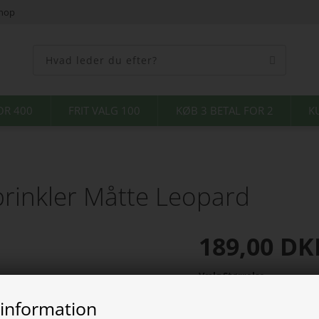
shop
OR 400
FRIT VALG 100
KØB 3 BETAL FOR 2
K
rinkler Måtte Leopard
189,00
DK
Vælg Størrelse
 information