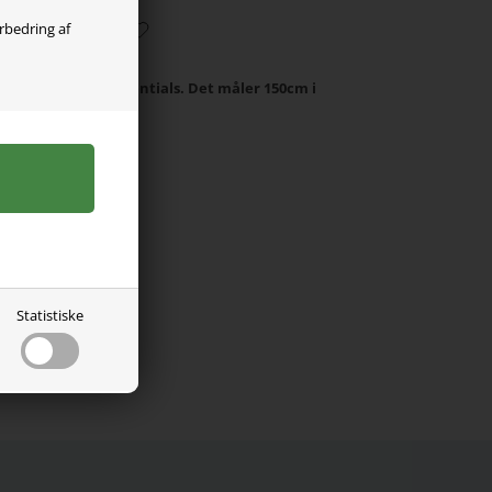
orbedring af
 måtte fra Swim Essentials. Det måler 150cm i
a 1-3 år.
yn.
Statistiske