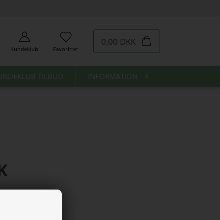
0,00 DKK
Kundeklub
Favoritter
UNDEKLUB TILBUD
INFORMATION
K