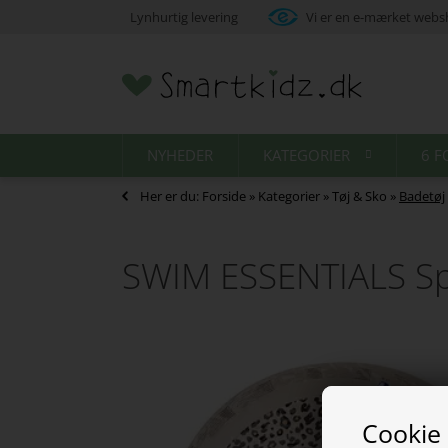
Lynhurtig levering
Vi er en e-mærket web
NYHEDER
KATEGORIER
6 F
Her er du:
Forside
»
Kategorier
»
Tøj & Sko
»
Badetøj
SWIM ESSENTIALS Sp
Cookie