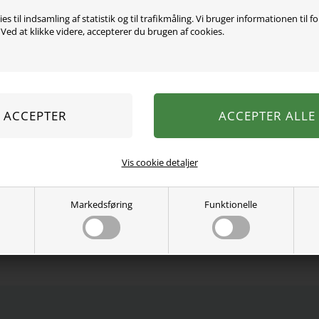
es til indsamling af statistik og til trafikmåling. Vi bruger informationen til f
ed at klikke videre, accepterer du brugen af cookies.
Super fint bade sprinkler
diameter. Kan bruges fra c
Må kun bruges under ops
Se mere fra
Swim Essentials
Varenummer:
4075043leo
Vis cookie detaljer
Markedsføring
Funktionelle