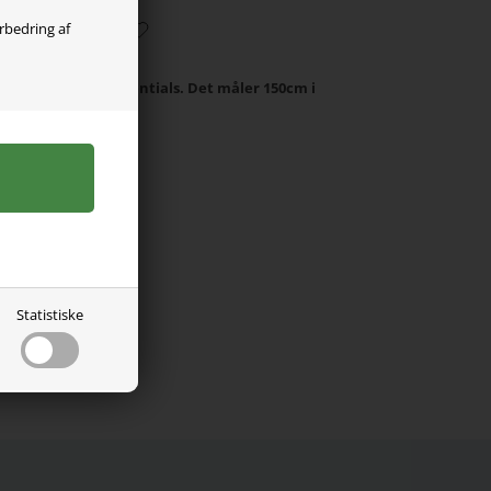
orbedring af
 måtte fra Swim Essentials. Det måler 150cm i
a 1-3 år.
yn.
Statistiske