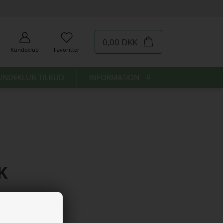
0,00 DKK
Kundeklub
Favoritter
UNDEKLUB TILBUD
INFORMATION
K