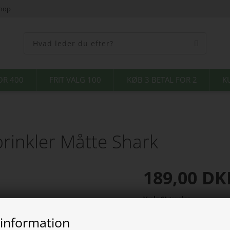
shop
OR 400
FRIT VALG 100
KØB 3 BETAL FOR 2
K
inkler Måtte Shark
189,00
DK
Vælg Størrelse
 information