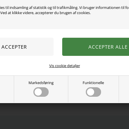
es til indsamling af statistik og til trafikmåling. Vi bruger informationen til f
ed at klikke videre, accepterer du brugen af cookies.
Super fint bade sprinkler
diameter. Kan bruges fra c
Må kun bruges under ops
Se mere fra
Swim Essentials
Varenummer:
407504shark
Vis cookie detaljer
Markedsføring
Funktionelle