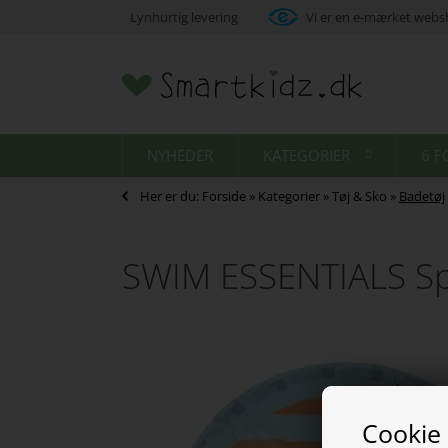
Lynhurtig levering
Vi er en e-mærket web
NYHEDER
KATEGORIER
6 F
Her er du:
Forside
»
Kategorier
»
Tøj & Sko
»
Badetøj
SWIM ESSENTIALS Spr
Cookie