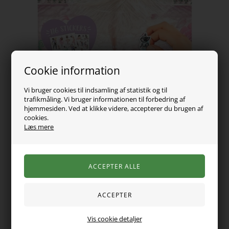
Cookie information
Vi bruger cookies til indsamling af statistik og til
trafikmåling. Vi bruger informationen til forbedring af
hjemmesiden. Ved at klikke videre, accepterer du brugen af
cookies.
69,00
DKK
Læs mere
Vælg Størrelse
Flot stickersbog fra TOPModel. Bogen indeholder 20 sider med
Vis cookie detaljer
scener fra ballettens verden, som du på en sjov måde nemt