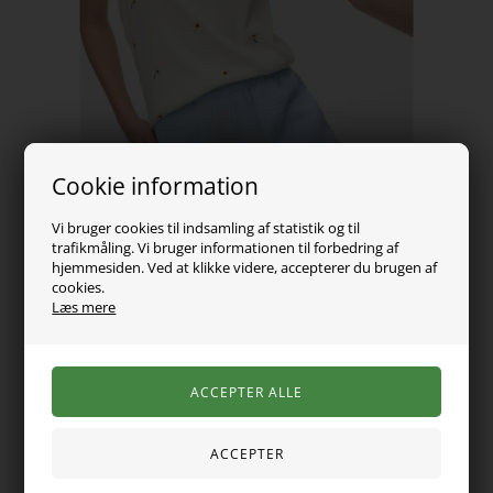
Cookie information
Vi bruger cookies til indsamling af statistik og til
trafikmåling. Vi bruger informationen til forbedring af
hjemmesiden. Ved at klikke videre, accepterer du brugen af
cookies.
109,00
DKK
Læs mere
Vælg Størrelse
Denne hvide tanktop er prydet med små, broderede solsikker