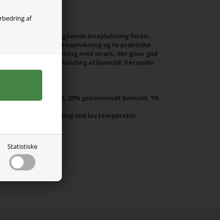
olgt
orbedring af
med krave og gennemgående knaplukning foran.
o brystlommer med knaplukning og to praktiske
en slidstærk twillvævning med stræk, der giver god
alet indeholder en blanding af bomuld, herunder
bomuld.
30% økologisk bomuld, 20% genanvendt bomuld, 1%
sk 40°C, Tørretumbling ved lav temperatur
L
Statistiske