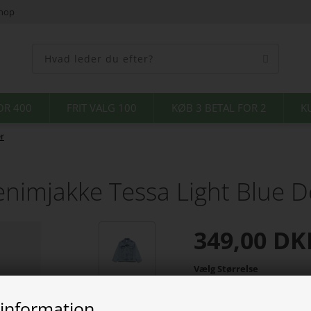
shop
OR 400
FRIT VALG 100
KØB 3 BETAL FOR 2
K
er
imjakke Tessa Light Blue 
349,00
DK
Vælg Størrelse
 information