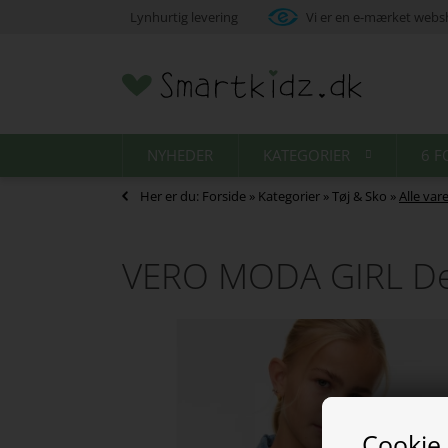
Lynhurtig levering
Vi er en e-mærket web
NYHEDER
KATEGORIER
6 F
Her er du:
Forside
»
Kategorier
»
Tøj & Sko
»
Alle var
VERO MODA GIRL Den
Cookie