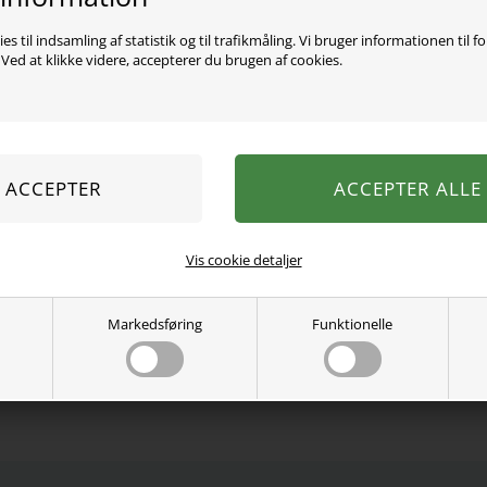
Varen er desværre uds
es til indsamling af statistik og til trafikmåling. Vi bruger informationen til f
ed at klikke videre, accepterer du brugen af cookies.
En klassisk denimjakke 
Jakken er designet med t
forlommer. Fremstillet i 
bevægelsesfrihed. Materi
økologisk og genanvendt 
Farve: Light Blue Denim
Materiale: 49% bomuld, 
elastan
Vaskeanvisning: Maskinva
Vis cookie detaljer
Se mere fra
VERO MODA GIR
Markedsføring
Funktionelle
Varenummer:
10339276-4898432