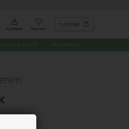
0,00 DKK
Kundeklub
Favoritter
UNDEKLUB TILBUD
INFORMATION
Denim
K