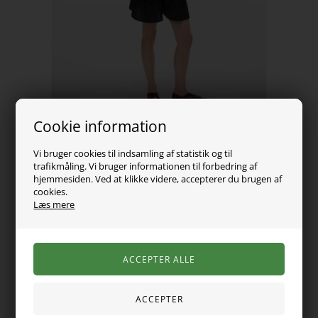
Cookie information
Vi bruger cookies til indsamling af statistik og til
trafikmåling. Vi bruger informationen til forbedring af
hjemmesiden. Ved at klikke videre, accepterer du brugen af
199,00
DKK
cookies.
Læs mere
Vælg Størrelse
En fin nederdel med en bred, smock-elastik i taljen og to lag